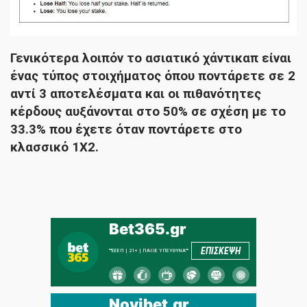
Γενικότερα λοιπόν το ασιατικό χάντικαπ είναι
ένας τύπος στοιχήματος όπου ποντάρετε σε 2
αντί 3 αποτελέσματα και οι πιθανότητες
κέρδους αυξάνονται στο 50% σε σχέση με το
33.3% που έχετε όταν ποντάρετε στο
κλασσικό 1Χ2.
Bet365.gr
ΕΠΙΣΚΕΨΗ
""ΕΕΕΠ | 21+ | ΠΑΙΞΕ ΥΠΕΥΘΥΝΑ""
Novibet.gr