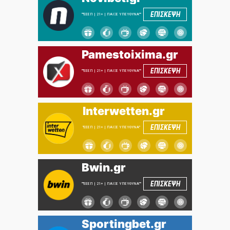
ΕΠΙΣΚΕΨΗ
""ΕΕΕΠ | 21+ | ΠΑΙΞΕ ΥΠΕΥΘΥΝΑ""
Pamestoixima.gr
ΕΠΙΣΚΕΨΗ
""ΕΕΕΠ | 21+ | ΠΑΙΞΕ ΥΠΕΥΘΥΝΑ""
Interwetten.gr
ΕΠΙΣΚΕΨΗ
"ΕΕΕΠ | 21+ | ΠΑΙΞΕ ΥΠΕΥΘΥΝΑ"
Bwin.gr
ΕΠΙΣΚΕΨΗ
""ΕΕΕΠ | 21+ | ΠΑΙΞΕ ΥΠΕΥΘΥΝΑ""
Sportingbet.gr