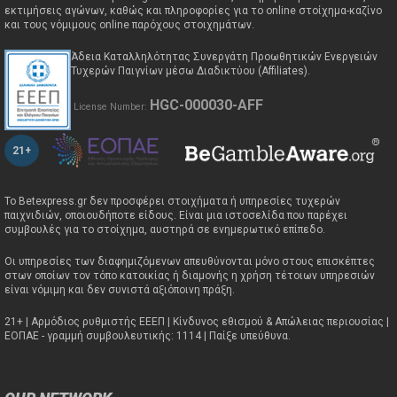
εκτιμήσεις αγώνων, καθώς και πληροφορίες για το online στοίχημα-καζίνο
και τους νόμιμους online παρόχους στοιχημάτων.
Άδεια Καταλληλότητας Συνεργάτη Προωθητικών Ενεργειών
Τυχερών Παιγνίων μέσω Διαδικτύου (Αffiliates).
HGC-000030-AFF
License Number:
21+
Το Betexpress.gr δεν προσφέρει στοιχήματα ή υπηρεσίες τυχερών
παιχνιδιών, οποιουδήποτε είδους. Είναι μια ιστοσελίδα που παρέχει
συμβουλές για το στοίχημα, αυστηρά σε ενημερωτικό επίπεδο.
Οι υπηρεσίες των διαφημιζόμενων απευθύνονται μόνο στους επισκέπτες
στων οποίων τον τόπο κατοικίας ή διαμονής η χρήση τέτοιων υπηρεσιών
είναι νόμιμη και δεν συνιστά αξιόποινη πράξη.
21+ | Αρμόδιος ρυθμιστής ΕΕΕΠ | Κίνδυνος εθισμού & Απώλειας περιουσίας |
ΕΟΠΑΕ - γραμμή συμβουλευτικής: 1114 | Παίξε υπεύθυνα.