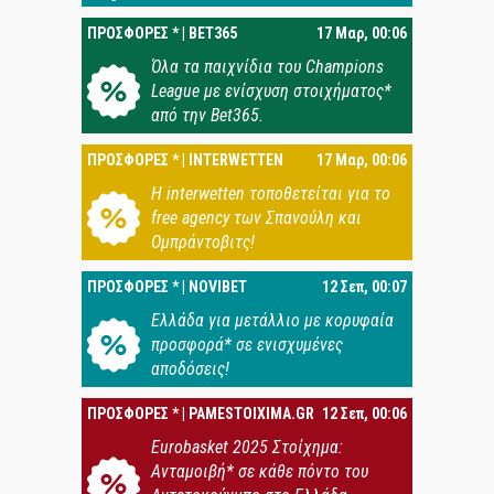
ΠΡΟΣΦΟΡΕΣ * | BET365
17 Μαρ, 00:06
Όλα τα παιχνίδια του Champions
League με ενίσχυση στοιχήματος*
από την Bet365.
ΠΡΟΣΦΟΡΕΣ * | INTERWETTEN
17 Μαρ, 00:06
Η interwetten τοποθετείται για το
free agency των Σπανούλη και
Ομπράντοβιτς!
ΠΡΟΣΦΟΡΕΣ * | NOVIBET
12 Σεπ, 00:07
Ελλάδα για μετάλλιο με κορυφαία
προσφορά* σε ενισχυμένες
αποδόσεις!
ΠΡΟΣΦΟΡΕΣ * | PAMESTOIXIMA.GR
12 Σεπ, 00:06
Eurobasket 2025 Στοίχημα:
Ανταμοιβή* σε κάθε πόντο του