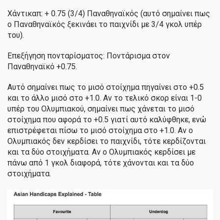
Χάντικαπ: + 0.75 (3/4) Παναθηναϊκός (αυτό σημαίνει πως
ο Παναθηναϊκός ξεκινάει το παιχνίδι με 3/4 γκολ υπέρ
του).
Επεξήγηση πονταρίσματος: Ποντάρισμα στον
Παναθηναϊκό +0.75.
Αυτό σημαίνει πως το μισό στοίχημα πηγαίνει στο +0.5
και το άλλο μισό στο +1.0. Αν το τελικό σκορ είναι 1-0
υπέρ του Ολυμπιακού, σημαίνει πως χάνεται το μισό
στοίχημα που αφορά το +0.5 γιατί αυτό καλύφθηκε, ενώ
επιστρέφεται πίσω το μισό στοίχημα στο +1.0. Αν ο
Ολυμπιακός δεν κερδίσει το παιχνίδι, τότε κερδίζονται
και τα δύο στοιχήματα. Αν ο Ολυμπιακός κερδίσει με
πάνω από 1 γκολ διαφορά, τότε χάνονται και τα δύο
στοιχήματα.