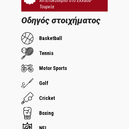
Αντετοκούνμπο στο Ελλάδα-
Τουρκία
Οδηγός στοιχήματος
Basketball
Tennis
Motor Sports
Golf
Cricket
Boxing
NFL