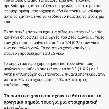
του οποίου μία από τις ομάδες έχει ένα "εικονικό
προβάδισμα=χάντικαπ" έναντι της άλλης, ώστε μια πιο
φορμαρισμένη - πιο ισχυρή ομάδα θα πρέπει να καλύψει
αυτό το χάντικαπ για να κερδίσει ο παίκτης το στοίχημα
του.
Το ασιατικό χάντικαπ έχει τις ρίζες του στην Ινδονησία
και έγινε δημοφιλές στις αρχές του 21ου αιώνα. Οι τιμές
των χάντικαπ κυμαίνονται από το 1/4 (0.25) των γκολ
έως και πολλά γκολ. Τα ασιατικά χάντικαπ έχουν
σταθερή προσαύξηση τα 0.25 γκολ.
Το σημαντικότερο χαρακτηριστικό τους είναι πως
μειώνουν τα πιθανά αποτελέσματα από 3 (1-Χ-2) σε 2.
Αυτή η απλοποίηση συνεπάγεται 2 πιθανά αποτελέσματα,
με το καθένα να έχει περίπου 50% πιθανότητες
επιβεβαίωσης.
Τα ασιατικά χάντικαπ έχουν τα θετικά και τα
αρνητικά σημεία τους για μια στοιχημαιτκή
πλατφόρμα.