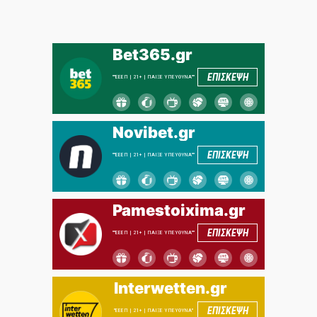
Bet365.gr
ΕΠΙΣΚΕΨΗ
""ΕΕΕΠ | 21+ | ΠΑΙΞΕ ΥΠΕΥΘΥΝΑ""
Novibet.gr
ΕΠΙΣΚΕΨΗ
""ΕΕΕΠ | 21+ | ΠΑΙΞΕ ΥΠΕΥΘΥΝΑ""
Pamestoixima.gr
ΕΠΙΣΚΕΨΗ
""ΕΕΕΠ | 21+ | ΠΑΙΞΕ ΥΠΕΥΘΥΝΑ""
Interwetten.gr
ΕΠΙΣΚΕΨΗ
"ΕΕΕΠ | 21+ | ΠΑΙΞΕ ΥΠΕΥΘΥΝΑ"