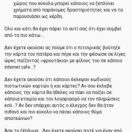
χώρος που εύκολα μπορεί κάποιος να ξεπλύνει
χρήματα από παράνομες δραστηριότητες και να τα
παρουσιάσει ως κέρδη.
Όλο και κάτι θα έχει πάρει το αυτί σας ότι έχει συμβεί
από τα πιο κάτω…
Δεν έχετε ακούσει ας πούμε ότι ο πιτσιρικάς βούτηξε
την κάρτα του πατέρα και πήγε και την φέσωσε σε λίγες
ώρες παίζοντας «φρουτάκια» με φίλους του σε κάποιο
internet cafe…?
Δεν έχετε ακούσει ότι κάποιοι έκλεψαν κωδικούς
πιστωτικών καρτών ή και κάρτες? Αν σου έκλεβε
κάποιος την κάρτα θα ήθελες να πάει να παίξει σε
κάποια εταιρία και τον λογαριασμό να τον πληρώσεις
εσύ…? Αν δεν υπάρχει αυτός ο έλεγχος δεν θα ήταν
πιθανό και πιο εύκολο να πέσει κάποιος θύμα
απατεώνων?
Άσε το ξέπλυμα… Δεν έχετε ακούσει ποτέ για έναν από