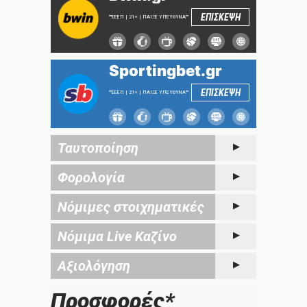
ΕΠΙΣΚΕΨΗ
""ΕΕΕΠ | 21+ | ΠΑΙΞΕ ΥΠΕΥΘΥΝΑ""
Sportingbet.gr
ΕΠΙΣΚΕΨΗ
""ΕΕΕΠ | 21+ | ΠΑΙΞΕ ΥΠΕΥΘΥΝΑ""
Ταυτοποίηση
Φορολογία
Νόμιμες στοιχηματικές
Νόμιμα Live Καζίνο
Αξιολόγηση
Προσφορές*