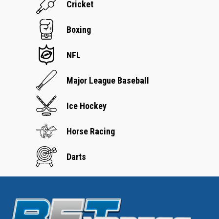
Cricket
Boxing
NFL
Major League Baseball
Ice Hockey
Horse Racing
Darts