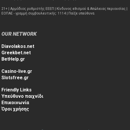
21+ | Αρμόδιος ρυθμιστής ΕΕΕΠ | Κίνδυνος εθισμού & Απώλειας περιουσίας |
ΕΟΠΑΕ - γραμμή συμβουλευτικής: 1114 | Παίξε υπεύθυνα.
OUR NETWORK
Diavolakos.net
Greekbet.net
BetHelp.gr
Casino-live.gr
Slotsfree.gr
Friendly Links
Υπεύθυνο παιχνίδι
Επικοινωνία
Όροι χρήσης