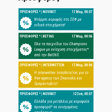
ΠΡΟΣΦΟΡΕΣ * | NOVIBET
17 Μαρ, 00:07
Ντέρμπι κορυφής στο ΣΕΦ με
ειδικά στοιχήματα!
ΠΡΟΣΦΟΡΕΣ * | BET365
17 Μαρ, 00:06
Όλα τα παιχνίδια του Champions
League με ενίσχυση στοιχήματος*
από την Bet365.
ΠΡΟΣΦΟΡΕΣ * | INTERWETTEN
17 Μαρ, 00:06
Η interwetten τοποθετείται για το
free agency των Σπανούλη και
Ομπράντοβιτς!
ΠΡΟΣΦΟΡΕΣ * | NOVIBET
12 Σεπ, 00:07
Ελλάδα για μετάλλιο με κορυφαία
προσφορά* σε ενισχυμένες