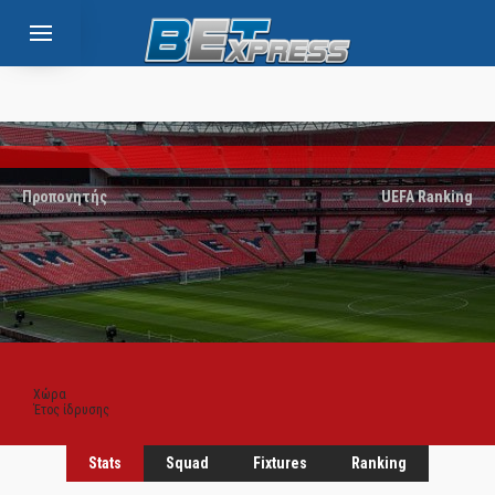
Προπονητής
UEFA Ranking
Χώρα
Έτος ίδρυσης
Stats
Squad
Fixtures
Ranking