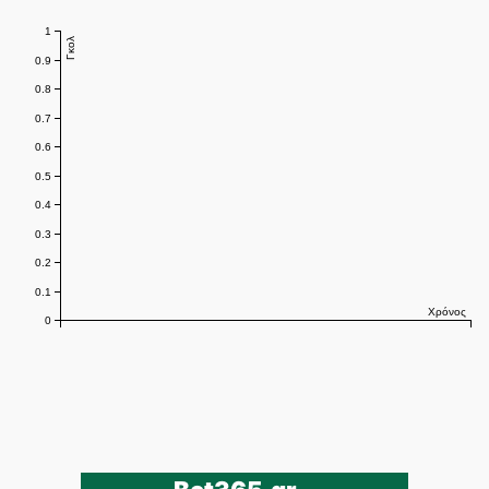
1
Γκολ
0.9
0.8
0.7
0.6
0.5
0.4
0.3
0.2
0.1
Χρόνος
0