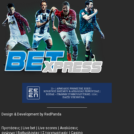
Design & Development by RedPanda
Προτάσεις
|
Live bet
|
Live scores
|
Αναλύσεις
αγώνων
|
Βαθμολογίες
|
Στοιχηματικές
|
Casino