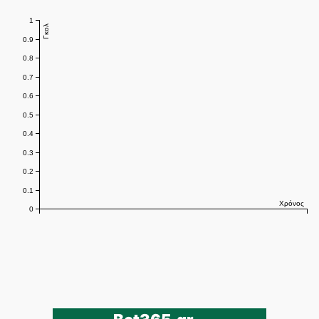
1
Γκολ
0.9
0.8
0.7
0.6
0.5
0.4
0.3
0.2
0.1
Χρόνος
0